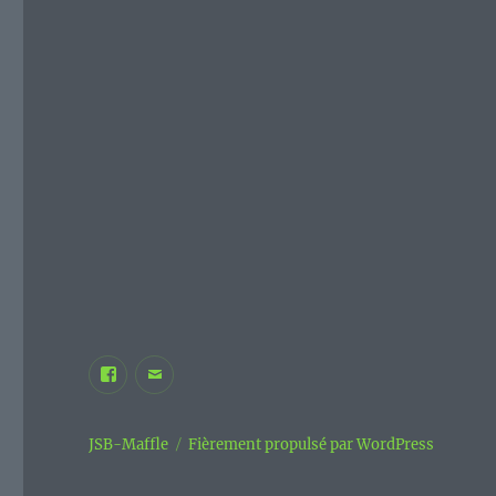
Facebook
E-
JSB
mail
Maffle
JSB-Maffle
Fièrement propulsé par WordPress