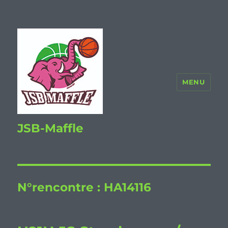
MENU
JSB-Maffle
N°rencontre :
HA14116