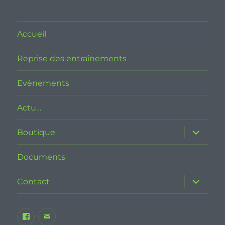
Accueil
Reprise des entraînements
Evènements
Actu…
ouvrir
Boutique
le
sous-
menu
Documents
ouvrir
Contact
le
sous-
menu
Facebook
E-