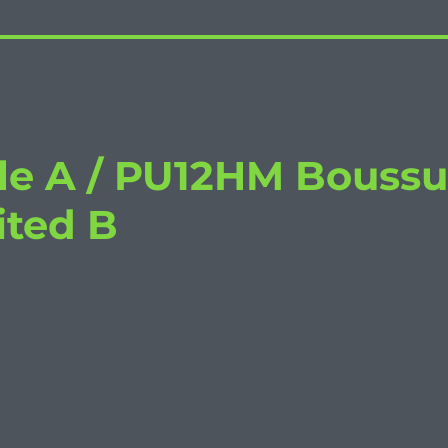
le A / PU12HM Bouss
ited B