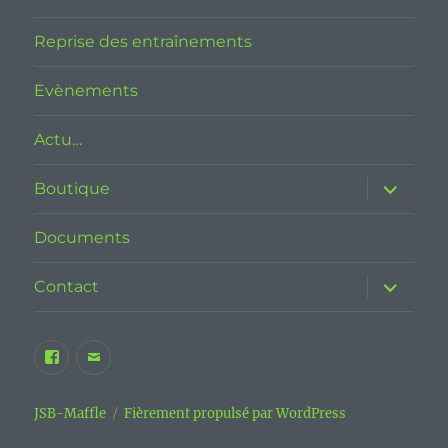
Reprise des entraînements
Evènements
Actu…
ouvrir
Boutique
le
sous-
menu
Documents
ouvrir
Contact
le
sous-
menu
Facebook
E-
JSB
mail
Maffle
JSB-Maffle
Fièrement propulsé par WordPress