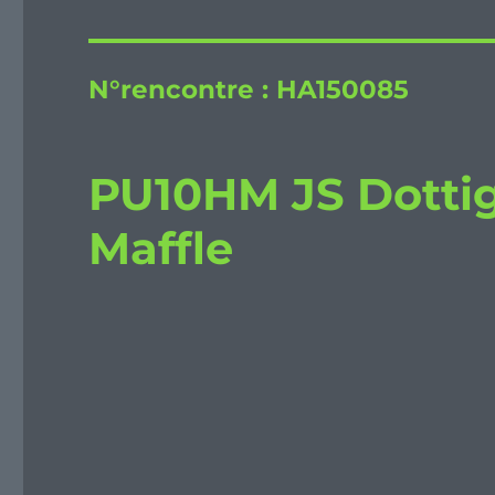
N°rencontre :
HA150085
PU10HM JS Dotti
Maffle