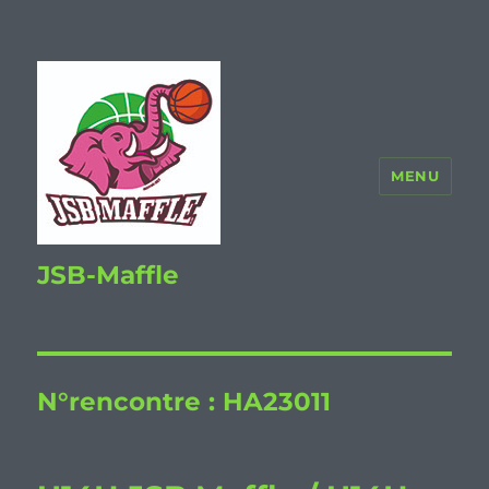
MENU
JSB-Maffle
N°rencontre :
HA23011