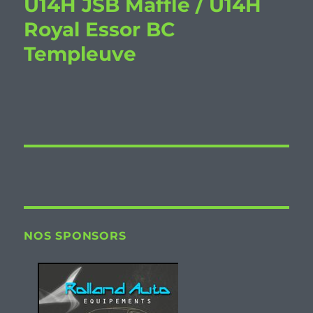
U14H JSB Maffle / U14H
Royal Essor BC
Templeuve
NOS SPONSORS