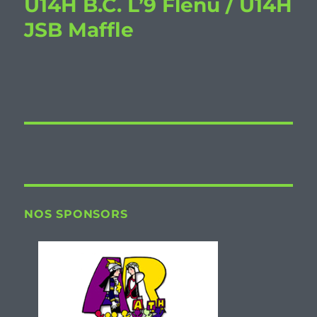
U14H B.C. L’9 Flenu / U14H
JSB Maffle
NOS SPONSORS