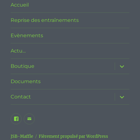
Accueil
Reprise des entraînements
Evènements
Actu…
ouvrir
Boutique
le
sous-
menu
Documents
ouvrir
Contact
le
sous-
menu
Facebook
E-
JSB
mail
Maffle
JSB-Maffle
Fièrement propulsé par WordPress