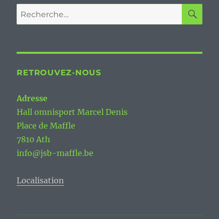
RE
Recherche
pour :
RETROUVEZ-NOUS
Adresse
Hall omnisport Marcel Denis
Place de Maffle
7810 Ath
info@jsb-maffle.be
Localisation