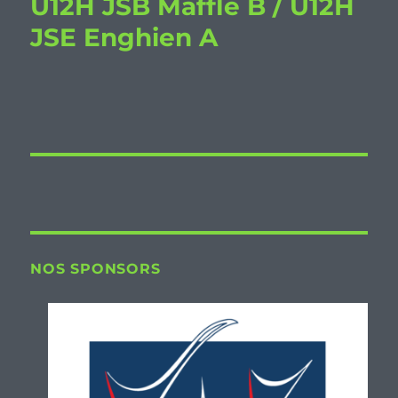
U12H JSB Maffle B / U12H
JSE Enghien A
NOS SPONSORS