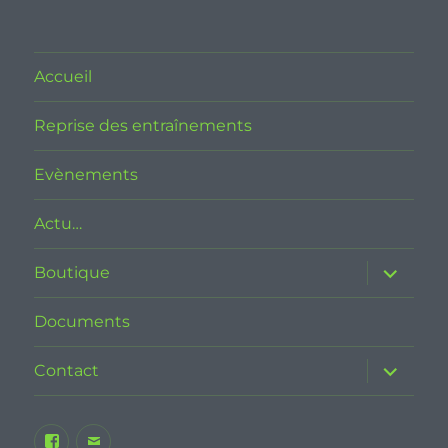
Accueil
Reprise des entraînements
Evènements
Actu…
ouvrir
Boutique
le
sous-
menu
Documents
ouvrir
Contact
le
sous-
menu
Facebook
E-