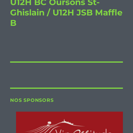
U12H BC Oursons St-
Ghislain / U12H JSB Maffle
B
NOS SPONSORS