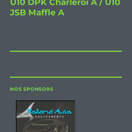
U10 DPK Charleroi A / U10
JSB Maffle A
NOS SPONSORS