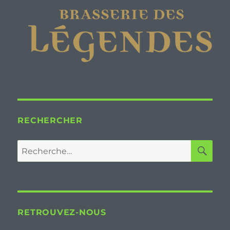
RECHERCHER
RE
Recherche
pour :
RETROUVEZ-NOUS