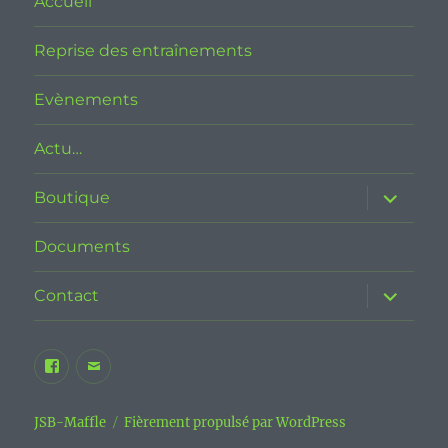
Accueil
Reprise des entraînements
Evènements
Actu…
ouvrir
Boutique
le
sous-
menu
Documents
ouvrir
Contact
le
sous-
menu
Facebook
E-
JSB
mail
Maffle
JSB-Maffle
Fièrement propulsé par WordPress