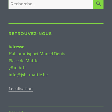
RE
Recherche
pour :
RETROUVEZ-NOUS
Adresse
Hall omnisport Marcel Denis
Place de Maffle
7810 Ath
info@jsb-maffle.be
Localisation